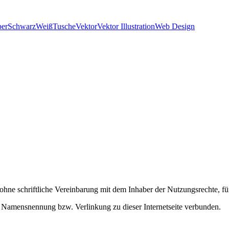
ber
SchwarzWeiß
Tusche
Vektor
Vektor Illustration
Web Design
t ohne schriftliche Vereinbarung mit dem Inhaber der Nutzungsrechte,
m Namensnennung bzw. Verlinkung zu dieser Internetseite verbunden.