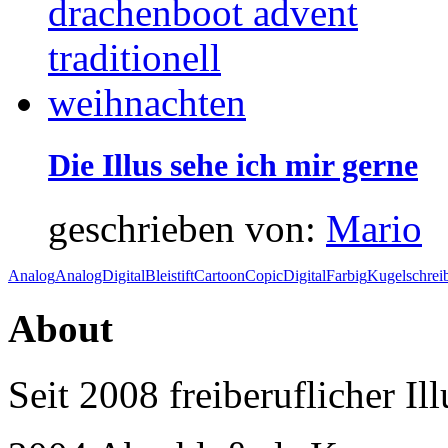
Die Illus sehe ich mir gerne
geschrieben von:
Mario
Analog
AnalogDigital
Bleistift
Cartoon
Copic
Digital
Farbig
Kugelschrei
About
Seit 2008 freiberuflicher I