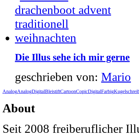
Die Illus sehe ich mir gerne
geschrieben von:
Mario
Analog
AnalogDigital
Bleistift
Cartoon
Copic
Digital
Farbig
Kugelschrei
About
Seit 2008 freiberuflicher I